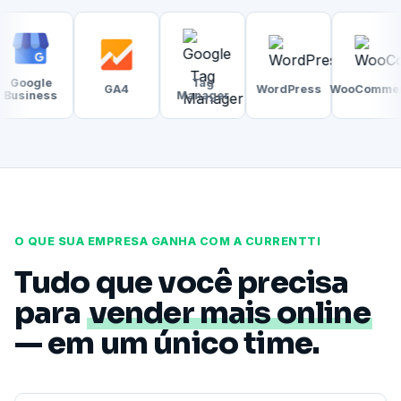
e
Tag
GA4
WordPress
WooCommerce
Sh
ss
Manager
O QUE SUA EMPRESA GANHA COM A CURRENTTI
Tudo que você precisa
para
vender mais online
— em um único time.