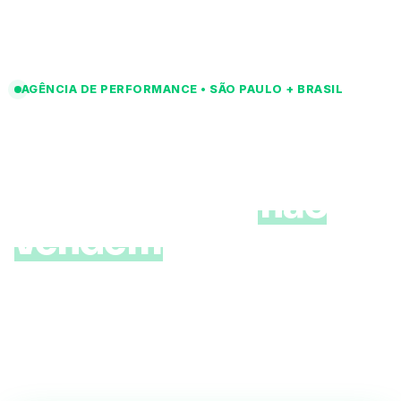
AGÊNCIA DE PERFORMANCE • SÃO PAULO + BRASIL
Pare de queimar
dinheiro com
anúncios que
não
vendem
.
Cada real investido com você tem dono:
lead,
venda, ROI
. Sem agência fantasma, sem relatório
bonito escondendo desperdício. Só máquina de
vendas previsível rodando todo mês.