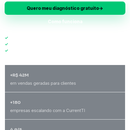
Quero meu diagnóstico gratuito
→
Como funciona
✓
Diagnóstico em 24h
✓
Sem fidelidade obrigatória
✓
Resposta no mesmo dia
+R$ 42M
em vendas geradas para clientes
+180
empresas escalando com a CurrentTI
4.9/5