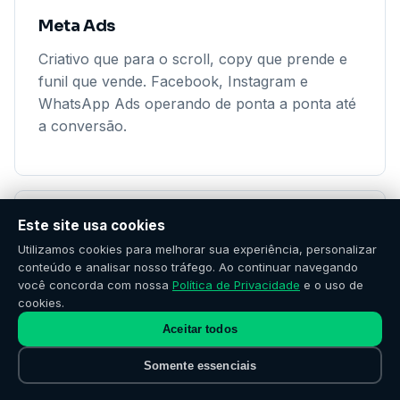
Meta Ads
Criativo que para o scroll, copy que prende e
funil que vende. Facebook, Instagram e
WhatsApp Ads operando de ponta a ponta até
a conversão.
Este site usa cookies
Utilizamos cookies para melhorar sua experiência, personalizar
conteúdo e analisar nosso tráfego. Ao continuar navegando
você concorda com nossa
Política de Privacidade
e o uso de
Inteligência Artificial
cookies.
Aceitar todos
Atendimento 24/7 sem contratar mais ninguém.
Chatbot IA, ChatGPT integrado ao seu CRM,
Somente essenciais
automação de leads e respostas que parecem
humanas.