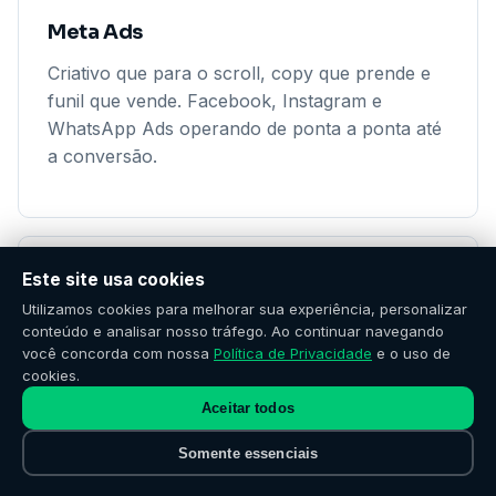
Meta Ads
Criativo que para o scroll, copy que prende e
funil que vende. Facebook, Instagram e
WhatsApp Ads operando de ponta a ponta até
a conversão.
Este site usa cookies
Utilizamos cookies para melhorar sua experiência, personalizar
conteúdo e analisar nosso tráfego. Ao continuar navegando
você concorda com nossa
Política de Privacidade
e o uso de
Inteligência Artificial
cookies.
Aceitar todos
Atendimento 24/7 sem contratar mais ninguém.
Chatbot IA, ChatGPT integrado ao seu CRM,
Somente essenciais
automação de leads e respostas que parecem
humanas.