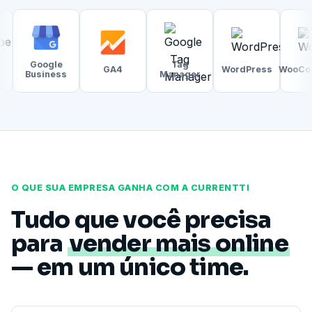
oogle
Tag
GA4
WordPress
WooCommerce
siness
Manager
O QUE SUA EMPRESA GANHA COM A CURRENTTI
Tudo que você precisa
para
vender mais online
— em um único time.