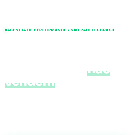
AGÊNCIA DE PERFORMANCE • SÃO PAULO + BRASIL
Pare de queimar
dinheiro com
anúncios que
não
vendem
.
Cada real investido com você tem dono:
lead,
venda, ROI
. Sem agência fantasma, sem relatório
bonito escondendo desperdício. Só máquina de
vendas previsível rodando todo mês.