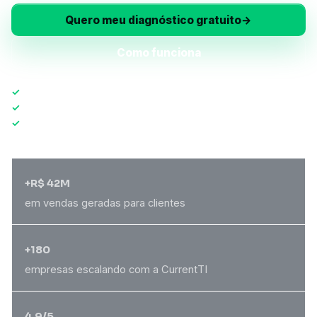
Quero meu diagnóstico gratuito
→
Como funciona
✓
Diagnóstico em 24h
✓
Sem fidelidade obrigatória
✓
Resposta no mesmo dia
+R$ 42M
em vendas geradas para clientes
+180
empresas escalando com a CurrentTI
4.9/5